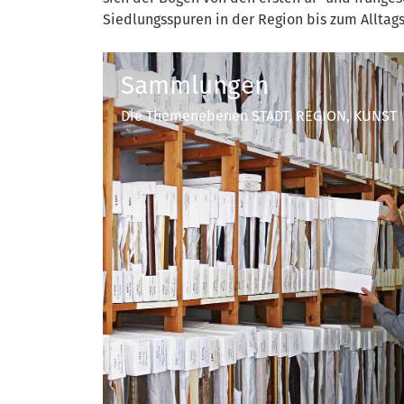
Siedlungsspuren in der Region bis zum Alltags
Sammlungen
Die Themenebenen STADT, REGION, KUNST