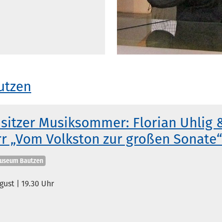
utzen
sitzer Musiksommer: Florian Uhlig 
r „Vom Volkston zur großen Sonate“
tegorien
useum Bautzen
gust | 19.30 Uhr