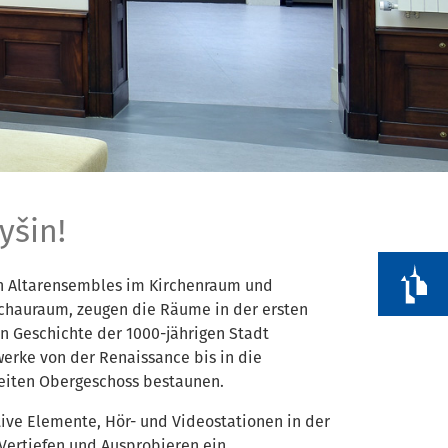
yšin!
n Altarensembles im Kirchenraum und
z
chauraum, zeugen die Räume in der ersten
en Geschichte der 1000-jährigen Stadt
erke von der Renaissance bis in die
weiten Obergeschoss bestaunen.
ive Elemente, Hör- und Videostationen in der
Vertiefen und Ausprobieren ein.