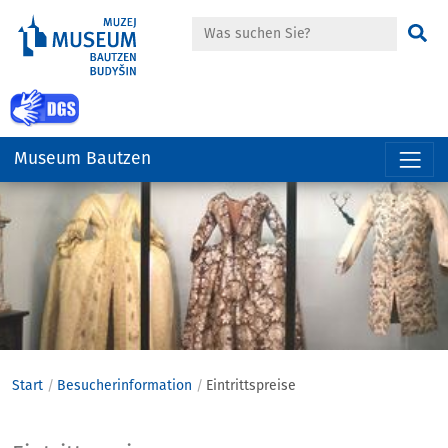
Suche
Su
zur Gebärdensprache Seite
Museum Bautzen
Hauptregion
der
Seite
anspringen
Start
Besucherinformation
Eintrittspreise