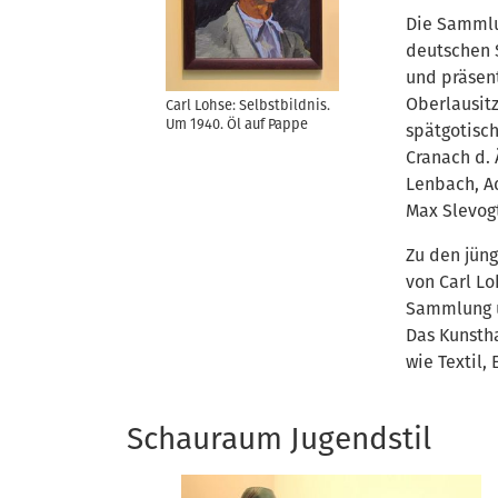
Die Sammlu
deutschen 
und präsen
Oberlausitz
Carl Lohse: Selbstbildnis.
Um 1940. Öl auf Pappe
spätgotisc
Cranach d. 
Lenbach, Ad
Max Slevogt
Zu den jün
von Carl Lo
Sammlung u
Das Kunsth
wie Textil,
Schauraum Jugendstil