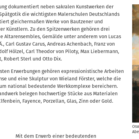
ng dokumentiert neben sakralen Kunstwerken der
Spätgotik die wichtigsten Malerschulen Deutschlands
tiert gleichermaßen Werke von Bautzener und
er Künstlern. Zu den Spitzenwerken gehören drei
he Altarensembles, Gemälde unter anderem von Lucas
Ä., Carl Gustav Carus, Andreas Achenbach, Franz von
olf Hölzel, Carl Theodor von Piloty, Max Liebermann,
, Robert Sterl und Otto Dix.
gsten Erwerbungen gehören expressionistische Arbeiten
hse und eine Skulptur von Wieland Förster, welche die
m national bedeutende Werkkomplexe bereichern.
andwerk belegen hochwertige Stücke aus Materialen
 Elfenbein, Fayence, Porzellan, Glas, Zinn oder Gold.
Osw
Abe
Mit dem Erwerb einer bedeutenden