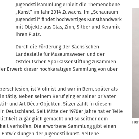
Jugendstilsammlung erhielt die Themenebene
„Kunst“ im Jahr 2014 Zuwachs. Im „Schauraum
Jugendstil“ findet hochwertiges Kunsthandwerk
mit Objekte aus Glas, Zinn, Silber und Keramik
ihren Platz.
Durch die Förderung der Sächsischen
Landestelle für Museumswesen und der
Ostdeutschen Sparkassenstiftung zusammen
 der Erwerb dieser hochkarätigen Sammlung von über
erschlesien, ist Violinist und war in Bern, später als
n tätig. Neben seinem Beruf ging er seiner privaten
l- und Art Déco-Objekten. Silzer zählt in diesem
 Deutschland. Seit Mitte der 1970er Jahre hat er Teile
ichkeit zugänglich gemacht und so seither dem
Hor
theit verholfen. Die erworbene Sammlung gibt einen
en Entwicklungen der Jugendstilkunst. Seltene