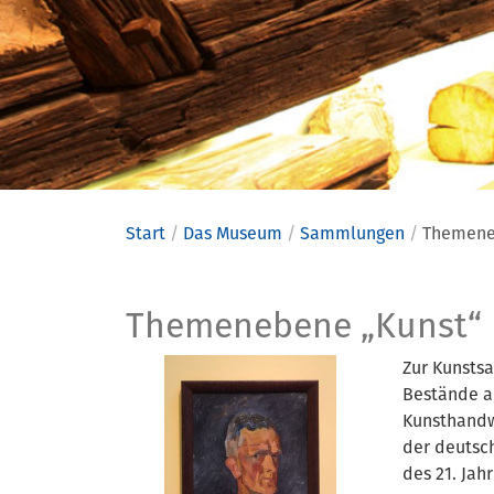
Start
Das Museum
Sammlungen
Themene
Themeneb
Themenebene „Kunst“
Zur Kunsts
Bestände a
Kunsthandw
der deutsc
des 21. Jah