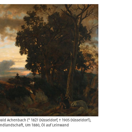
ald Achenbach (* 1827 Düsseldorf, † 1905 Düsseldorf),
ndlandschaft, Um 1880, Öl auf Leinwand