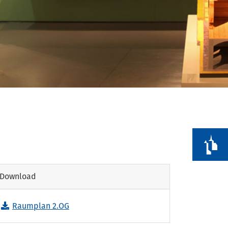
t“
z
Download
Raumplan 2.OG