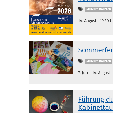
Kategorien
Museum Bautzen
14. August | 19.30 
Sommerfer
Kategorien
Museum Bautzen
7. Juli – 14. August
Führung du
Kabinettau