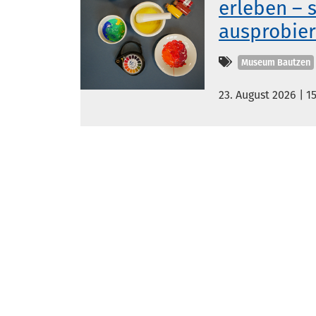
erleben – 
ausprobie
Kategorien
Museum Bautzen
23. August 2026 | 1