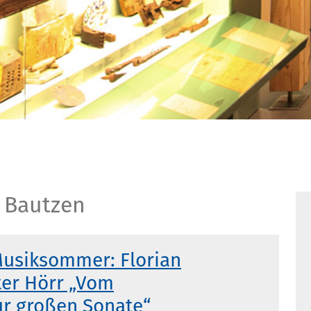
 Bautzen
Musiksommer: Florian
ter Hörr „Vom
ur großen Sonate“