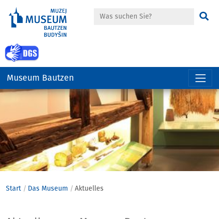
Suche
Su
zur Gebärdensprache Seite
Museum Bautzen
Hauptregion
der
Seite
anspringen
Start
Das Museum
Aktuelles