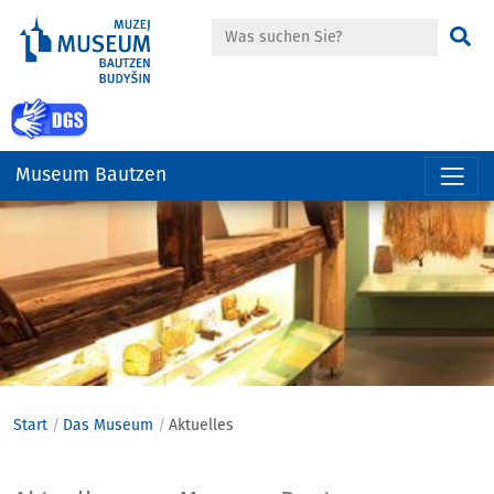
Suche
Su
zur Gebärdensprache Seite
Museum Bautzen
Hauptregion
der
Seite
anspringen
Start
Das Museum
Aktuelles