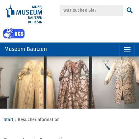
Suche
Su
zur Gebärdensprache Seite
Museum Bautzen
Hauptregion
der
Seite
anspringen
Start
Besucherinformation