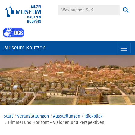
Suche
Su
zur Gebärdensprache Seite
Museum Bautzen
Hauptregion
der
Seite
anspringen
Start
Veranstaltungen
Ausstellungen
Rückblick
Himmel und Horizont - Visionen und Perspektiven