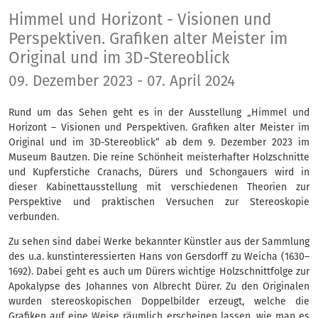
Himmel und Horizont
Himmel und Horizont - Visionen und
Perspektiven. Grafiken alter Meister im
Original und im 3D-Stereoblick
09. Dezember 2023 - 07. April 2024
Rund um das Sehen geht es in der Ausstellung „Himmel und
Horizont – Visionen und Perspektiven. Grafiken alter Meister im
Original und im 3D-Stereoblick“ ab dem 9. Dezember 2023 im
Museum Bautzen. Die reine Schönheit meisterhafter Holzschnitte
und Kupferstiche Cranachs, Dürers und Schongauers wird in
dieser Kabinettausstellung mit verschiedenen Theorien zur
Perspektive und praktischen Versuchen zur Stereoskopie
verbunden.
Zu sehen sind dabei Werke bekannter Künstler aus der Sammlung
des u.a. kunstinteressierten Hans von Gersdorff zu Weicha (1630–
1692). Dabei geht es auch um Dürers wichtige Holzschnittfolge zur
Apokalypse des Johannes von Albrecht Dürer. Zu den Originalen
wurden stereoskopischen Doppelbilder erzeugt, welche die
Grafiken auf eine Weise räumlich erscheinen lassen, wie man es