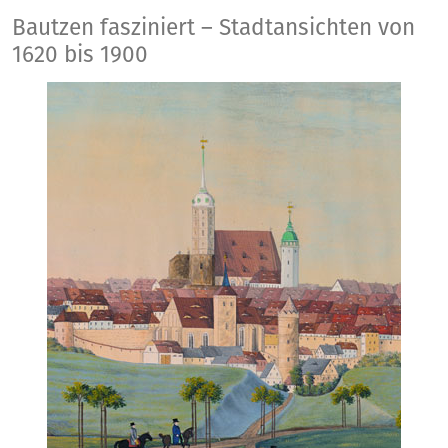
Bautzen fasziniert
Bautzen fasziniert – Stadtansichten von
1620 bis 1900
Stadtansichten von 1620 bis 1