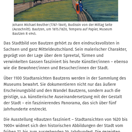
Johann Michael Reuther (1787–1849), Budissin von der Mittag Seite
(Ausschnitt). Bautzen, um 1815/1820, Tempera auf Papier, Museum
Bautzen R 4945.
Das Stadtbild von Bautzen gehört zu den eindrucksvollsten in
Sachsen und ganz Mitteldeutschland. Sein malerischer Charakter,
geprägt von der Lage über dem Spreetal, Türmen und
verwinkelten Gassen fasziniert bis heute Künstler/innen – ebenso
wie die Bewohner/innen und Besucher/innen der Stadt.
Über 1100 Stadtansichten Bautzens werden in der Sammlung des
Museums bewahrt. Sie dokumentieren nicht nur das äußere
Erscheinungsbild und den Wandel Bautzens, sondern auch die
geistige, u.a. künstlerische Auseinandersetzung mit der Gestalt
der Stadt – ein faszinierendes Panorama, das sich über fünf
Jahrhunderte erstreckt.
Die Ausstellung »Bautzen fasziniert – Stadtansichten von 1620 bis
1900« widmet sich den historischen Abbildungen der Stadt vom
frühen 17. bis zum ausgehenden 19. Jahrhundert. Die gezeigten