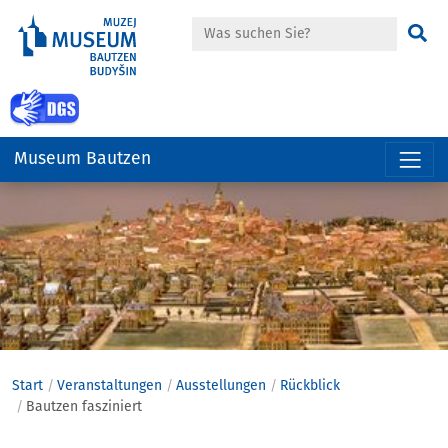
Suche
Su
zur Gebärdensprache Seite
Museum Bautzen
Hauptregion
der
Seite
anspringen
Start
Veranstaltungen
Ausstellungen
Rückblick
Bautzen fasziniert