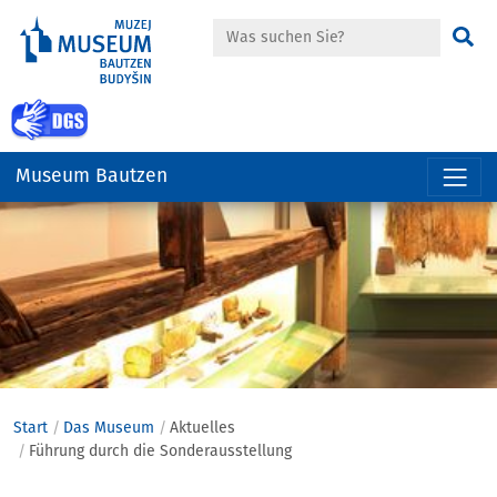
Suche
Su
zur Gebärdensprache Seite
Museum Bautzen
Hauptregion
der
Seite
anspringen
Start
Das Museum
Aktuelles
Führung durch die Sonderausstellung