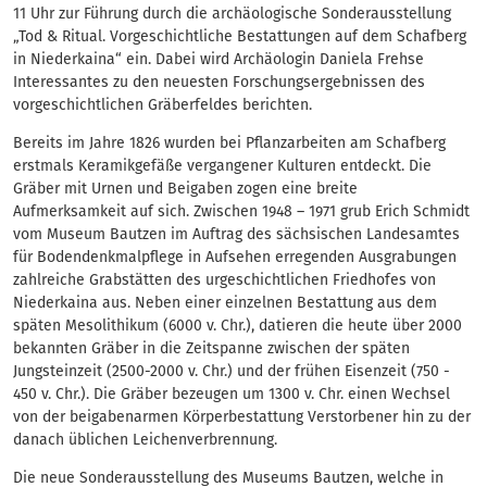
11 Uhr zur Führung durch die archäologische Sonderausstellung
„Tod & Ritual. Vorgeschichtliche Bestattungen auf dem Schafberg
in Niederkaina“ ein. Dabei wird Archäologin Daniela Frehse
Interessantes zu den neuesten Forschungsergebnissen des
vorgeschichtlichen Gräberfeldes berichten.
Bereits im Jahre 1826 wurden bei Pflanzarbeiten am Schafberg
erstmals Keramikgefäße vergangener Kulturen entdeckt. Die
Gräber mit Urnen und Beigaben zogen eine breite
Aufmerksamkeit auf sich. Zwischen 1948 – 1971 grub Erich Schmidt
vom Museum Bautzen im Auftrag des sächsischen Landesamtes
für Bodendenkmalpflege in Aufsehen erregenden Ausgrabungen
zahlreiche Grabstätten des urgeschichtlichen Friedhofes von
Niederkaina aus. Neben einer einzelnen Bestattung aus dem
späten Mesolithikum (6000 v. Chr.), datieren die heute über 2000
bekannten Gräber in die Zeitspanne zwischen der späten
Jungsteinzeit (2500-2000 v. Chr.) und der frühen Eisenzeit (750 -
450 v. Chr.). Die Gräber bezeugen um 1300 v. Chr. einen Wechsel
von der beigabenarmen Körperbestattung Verstorbener hin zu der
danach üblichen Leichenverbrennung.
Die neue Sonderausstellung des Museums Bautzen, welche in